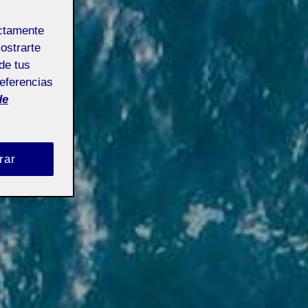
ectamente
mostrarte
de tus
referencias
de
rar