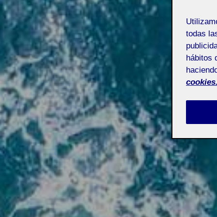
Utiliza
todas la
publicid
hábitos 
haciendo
cookies