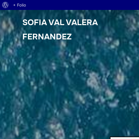
Acerca
+ Folio
Saltar
de
SOFIA VAL VALERA
al
WordPress
contenido
FERNANDEZ